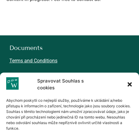
Documents
Terms and Conditions
About WINMIL
Spravovat Souhlas s
cookies
N
ews
Careers
Abychom poskytli co nejlepší služby, používáme k ukládání a/nebo
Partners
přístupu k informacím o zařízení, technologie jako jsou soubory cookies.
Souhlas s těmito technologiemi nám umožní zpracovávat údaje, jako je
chování při procházení nebo jedinečná ID na tomto webu. Nesouhlas
Contacts
nebo odvolání souhlasu může nepříznivě ovlivnit určité vlastnosti a
funkce.
WINMIL, s.r.o.