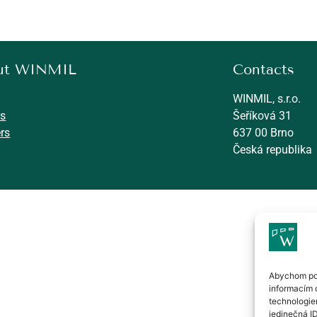
ut WINMIL
Contacts
WINMIL, s.r.o.
rs
Šeříková 31
rs
637 00 Brno
Česká republika
2024 WINMIL s.r.o.
Abychom pos
informacím o
technologie
jedinečná I