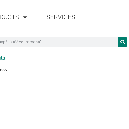
DUCTS
SERVICES
its
ress.