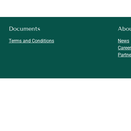
Documents
Abo
Terms and Conditions
N
ews
Caree
Partne