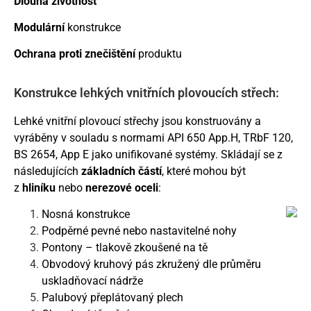
Dlouhá životnost
Modulární
konstrukce
Ochrana proti znečištění
produktu
Konstrukce lehkých vnitřních plovoucích střech:
Lehké vnitřní plovoucí střechy jsou konstruovány a
vyráběny v souladu s normami API 650 App.H, TRbF 120,
BS 2654, App E jako unifikované systémy. Skládají se z
následujících
základních částí
, které mohou být
z
hliníku
nebo
nerezové oceli
:
Nosná konstrukce
Podpěrné pevné nebo nastavitelné nohy
Pontony – tlakově zkoušené na tě
Obvodový kruhový pás zkružený dle průměru
uskladňovací nádrže
Palubový přeplátovaný plech