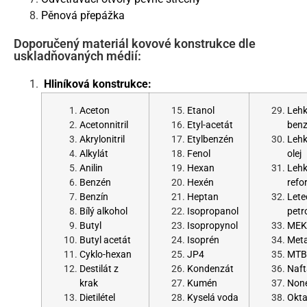
Pěnová přepážka
Doporučený materiál kovové konstrukce dle
uskladňovaných médií:
Hliníková konstrukce:
Aceton
Etanol
Leh
Acetonnitril
Etyl-acetát
benz
Akrylonitril
Etylbenzén
Leh
Alkylát
Fenol
olej
Anilin
Hexan
Leh
Benzén
Hexén
refo
Benzín
Heptan
Lete
Bílý alkohol
Isopropanol
petro
Butyl
Isopropynol
MEK
Butyl acetát
Isoprén
Met
Cyklo-hexan
JP4
MTB
Destilát z
Kondenzát
Naft
krak
Kumén
Non
Dietilétel
Kyselá voda
Okt