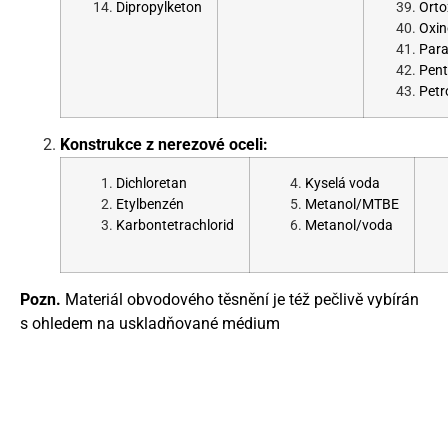
Dipropylketon
Orto
Oxin
Para
Pen
Petr
Konstrukce z nerezové oceli:
Dichloretan
Kyselá voda
Etylbenzén
Metanol/MTBE
Karbontetrachlorid
Metanol/voda
Pozn.
Materiál obvodového těsnění je též pečlivě vybírán
s ohledem na uskladňované médium