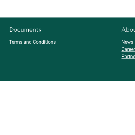
Documents
Abo
Terms and Conditions
N
ews
Caree
Partne