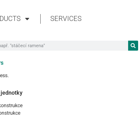
DUCTS
SERVICES
rs
ress.
 jednotky
konstrukce
konstrukce