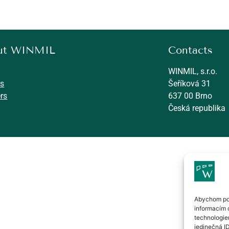
ut WINMIL
Contacts
WINMIL, s.r.o.
rs
Šeříková 31
rs
637 00 Brno
Česká republika
2024 WINMIL s.r.o.
Abychom pos
informacím o
technologie
jedinečná I