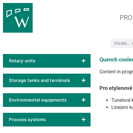
PRO
Quench coole
Rotary units
Content in prog
Storage tanks and terminals
Pro etylenové
Environmental equipments
Tunelové 
Lineární 
Process systems