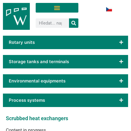
Rotary units
Storage tanks and terminals
Environmental equipments
Process systems
Scrubbed heat exchangers
Content in progress