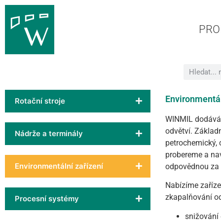
PRO
Environmentál
Rotační stroje
WINMIL dodává z
odvětví. Základ
Nádrže a terminály
petrochemický, 
probereme a nav
Environmentální zařízení
odpovědnou za t
Nabízíme zaříze
zkapalňování o
Procesní systémy
snižování