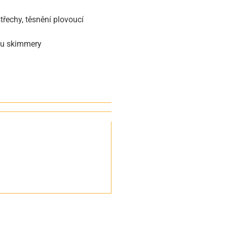
třechy, těsnění plovoucí
sou skimmery