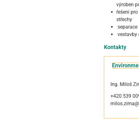
výroben p
řešení pro
střechy
separace 
vestavby d
Kontakty
Environmen
Ing. Miloš Z
+420 539 00
milos.zima@