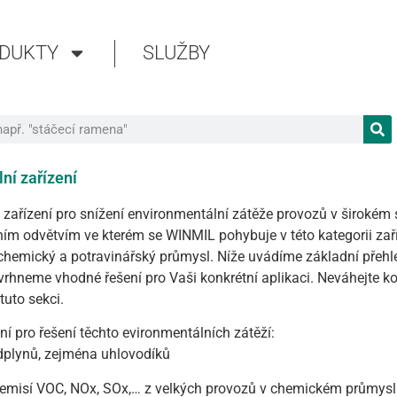
DUKTY
SLUŽBY
ní zařízení
ařízení pro snížení environmentální zátěže provozů v širokém
ním odvětvím ve kterém se WINMIL pohybuje v této kategorii zař
chemický a potravinářský průmysl. Níže uvádíme základní přehle
rhneme vhodné řešení pro Vaši konkrétní aplikaci. Neváhejte k
uto sekci.
ní pro řešení těchto evironmentálních zátěží:
dplynů, zejména uhlovodíků
 emisí VOC, NOx, SOx,… z velkých provozů v chemickém průmysl