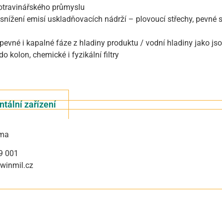
otravinářského průmyslu
 snížení emisí uskladňovacích nádrží – plovoucí střechy, pevné s
pevné i kapalné fáze z hladiny produktu / vodní hladiny jako j
o kolon, chemické i fyzikální filtry
tální zařízení
ima
9 001
winmil.cz