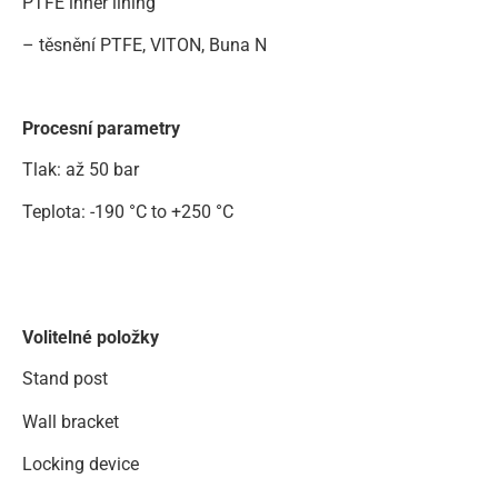
PTFE inner lining
– těsnění PTFE, VITON, Buna N
Procesní parametry
Tlak: až 50 bar
Teplota: -190 °C to +250 °C
Volitelné položky
Stand post
Wall bracket
Locking device