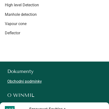
High level Detection
Manhole detection
Vapour cone
Deflector
Dokumenty
Obchodní podmínky
O WINMIL
Novinky
Spravovat Souhlas s