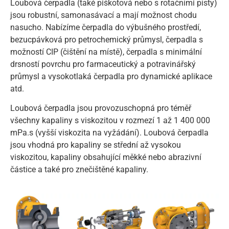
Loubová čerpadla (také piškotová nebo s rotačními písty)
jsou robustní, samonasávací a mají možnost chodu
nasucho. Nabízíme čerpadla do výbušného prostředí,
bezucpávková pro petrochemický průmysl, čerpadla s
možností CIP (čištění na místě), čerpadla s minimální
drsností povrchu pro farmaceutický a potravinářský
průmysl a vysokotlaká čerpadla pro dynamické aplikace
atd.
Loubová čerpadla jsou provozuschopná pro téměř
všechny kapaliny s viskozitou v rozmezí 1 až 1 400 000
mPa.s (vyšší viskozita na vyžádání). Loubová čerpadla
jsou vhodná pro kapaliny se střední až vysokou
viskozitou, kapaliny obsahující měkké nebo abrazivní
částice a také pro znečištěné kapaliny.