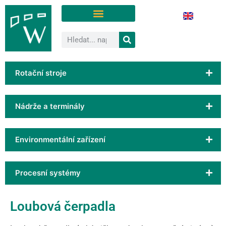
Rotační stroje
Nádrže a terminály
Environmentální zařízení
Procesní systémy
Loubová čerpadla