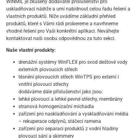
WINMIL je zkušený dodavatel příslušenství pro
uskladňovací nádrže a umí nabídnout celou řadu řešení a
vlastních produktů. Níže uvádíme základní přehled
produktů, které s Vámi rádi probereme a navrhneme
vhodné řešení pro Vaši konkrétní aplikaci. Neváhejte
kontaktovat naši osobu odpovědnou za tuto sekci.
Naše vlastní produkty:
drenážní systémy WinFLEX pro svod deštové vody
externích plovoucích střech
těsnění plovoucích střech WinTPS pro externí i
vnitřní plovoucí střechy
dodáváme dále příslušenství jako jsou:
lehké plovoucí a lehké pevné střechy, membrány
stranová homogenizační míchadla
zařízení pro naskladňování a vyskladňování média
– rekuperace odplynů, stáčecí ramena
zařízení pro separaci produktů z vodní hladiny
plovoucí sání a skimmery