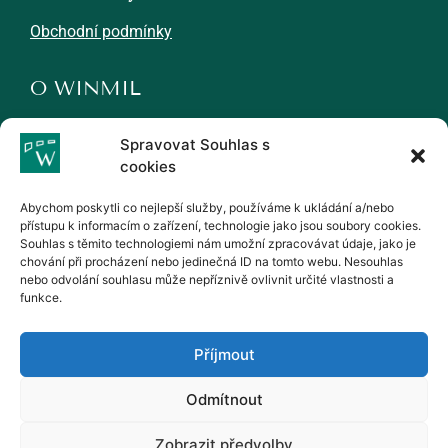
Obchodní podmínky
O WINMIL
Novinky
Spravovat Souhlas s
Kariéra
cookies
Partneři
Abychom poskytli co nejlepší služby, používáme k ukládání a/nebo
přístupu k informacím o zařízení, technologie jako jsou soubory cookies.
Kontakty
Souhlas s těmito technologiemi nám umožní zpracovávat údaje, jako je
chování při procházení nebo jedinečná ID na tomto webu. Nesouhlas
WINMIL, s.r.o.
nebo odvolání souhlasu může nepříznivě ovlivnit určité vlastnosti a
funkce.
winmil@winmil.cz
+420 539 009 000
Šeříková 31
Příjmout
637 00 Brno
Česká republika
Odmítnout
Zobrazit předvolby