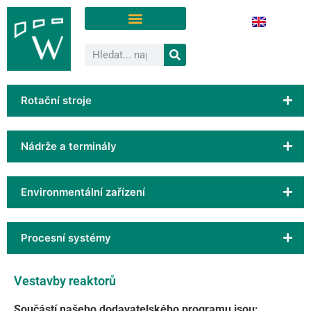
Rotační stroje
Nádrže a terminály
Environmentální zařízení
Procesní systémy
Vestavby reaktorů
Součástí našeho dodavatelského programu jsou: