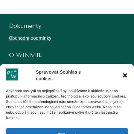
Dokumenty
Obchodní podmínky
O WINMIL
Novinky
Spravovat Souhlas s
Kariéra
cookies
Partneři
Abychom poskytli co nejlepší služby, používáme k ukládání a/nebo
přístupu k informacím o zařízení, technologie jako jsou soubory cookies.
Kontakty
Souhlas s těmito technologiemi nám umožní zpracovávat údaje, jako je
chování při procházení nebo jedinečná ID na tomto webu. Nesouhlas
WINMIL, s.r.o.
nebo odvolání souhlasu může nepříznivě ovlivnit určité vlastnosti a
funkce.
winmil@winmil.cz
+420 539 009 000
Šeříková 31