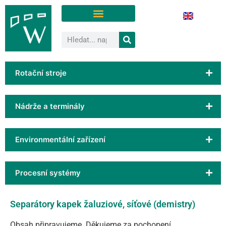
Rotační stroje
Nádrže a terminály
Environmentální zařízení
Procesní systémy
Separátory kapek žaluziové, síťové (demistry)
Obsah připravujeme. Děkujeme za pochopení.