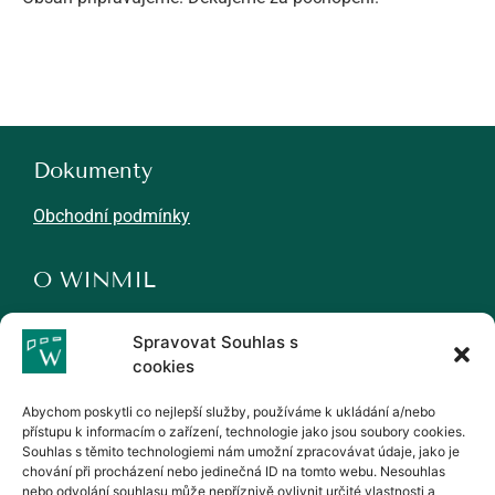
Dokumenty
Obchodní podmínky
O WINMIL
Novinky
Spravovat Souhlas s
Kariéra
cookies
Partneři
Abychom poskytli co nejlepší služby, používáme k ukládání a/nebo
přístupu k informacím o zařízení, technologie jako jsou soubory cookies.
Kontakty
Souhlas s těmito technologiemi nám umožní zpracovávat údaje, jako je
chování při procházení nebo jedinečná ID na tomto webu. Nesouhlas
WINMIL, s.r.o.
nebo odvolání souhlasu může nepříznivě ovlivnit určité vlastnosti a